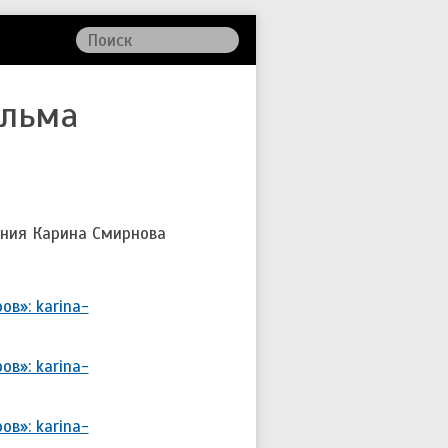
ильма
ения Карина Смирнова