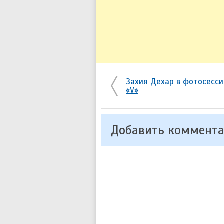
Захия Дехар в фотосесси
«V»
Добавить коммент