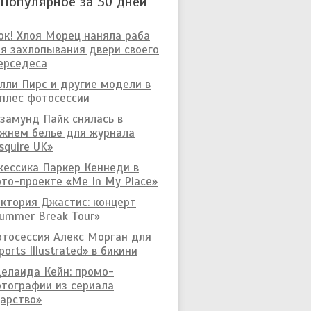
Популярное за 30 дней
к! Хлоя Морец наняла раба
я захлопывания двери своего
ерседеса
лли Пирс и другие модели в
плес фотосессии
замунд Пайк снялась в
жнем белье для журнала
squire UK»
ессика Паркер Кеннеди в
то-проекте «Me In My Place»
ктория Джастис: концерт
ummer Break Tour»
тосессия Алекс Морган для
ports Illustrated» в бикини
елаида Кейн: промо-
тографии из сериала
арство»