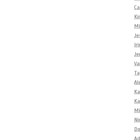
Ca
Ki
Mi
Je
Ir
Je
Va
Ta
Al
Ka
Ka
Mi
Ni
Do
Ad