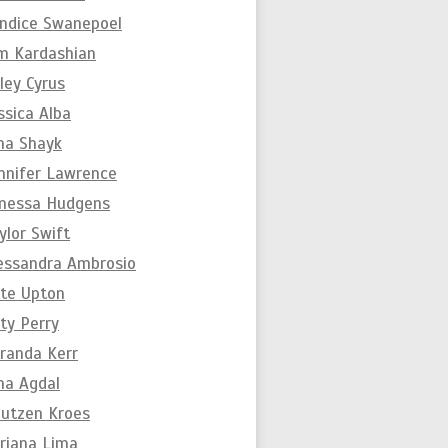
ndice Swanepoel
m Kardashian
ley Cyrus
ssica Alba
ina Shayk
nnifer Lawrence
nessa Hudgens
ylor Swift
essandra Ambrosio
te Upton
ty Perry
randa Kerr
na Agdal
utzen Kroes
riana Lima