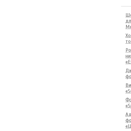
Шо
дл
М
Хо
то
Ро
ни
«E
Дж
фо
Ви
«S
Фо
«S
Ад
фо
«Ц