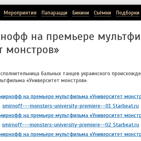
Мероприятия
Папарацци
Бикини
Съёмки
Подборки
рнофф на премьере мультф
т монстров»
исполнительница бальных танцев украинского происхожд
льтфильма «Университет монстров».