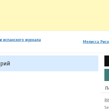
и испанского журнала
Мелисса Рисо
арий
П
Ri
Se