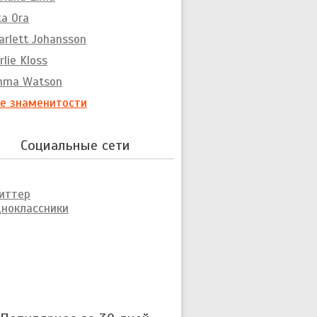
ta Ora
arlett Johansson
rlie Kloss
mma Watson
е знаменитости
Социальные сети
иттер
ноклассники