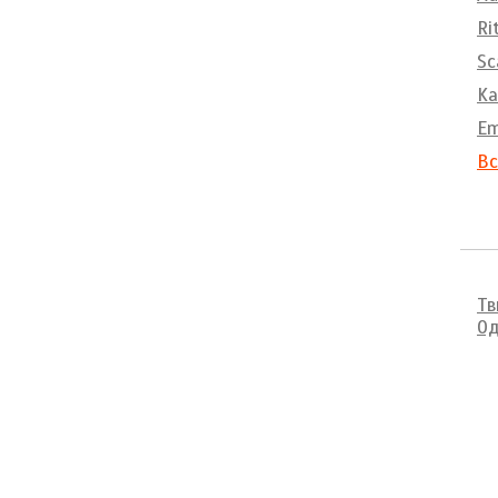
Ri
Sc
Ka
E
Вс
Тв
Од