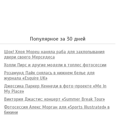
Популярное за 30 дней
Шок! Хлоя Морец наняла раба для захлопывания
двери своего Мерседеса
Холли Пирс и другие модели в топлес фотосессии
Розамунд Пайк снялась в нижнем белье для
журнала «Esquire UK»
Джессика Паркер Кеннеди в фото-проекте «Me In
My Place»
Виктория Джастис: концерт «Summer Break Tour»
Фотосессия Алекс Морган для «Sports Illustrated» в
бикини