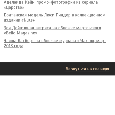
Аделаида Кейн: промо-фотографии из сериала
«Царство»
Британская модель Люси Пиндер в коллекционном
издании «Nuts»
Зои Дойч: юная актриса на обложке мартовского
«Bello Magazine»
Элиша Катберт на обложке журнала «Maxim», март
2013 года
Вернуться на главную