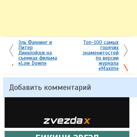
Эль Фаннинг и
Топ-100 самых
Питер
горячих
Динклэйдж на
знаменитостей
съемках фильма
по версии
«Low Down»
журнала
«Maxim»
Добавить комментарий