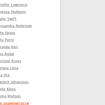
nnifer Lawrence
nessa Hudgens
ylor Swift
essandra Ambrosio
te Upton
ty Perry
randa Kerr
na Agdal
utzen Kroes
riana Lima
ta Ora
arlett Johansson
rlie Kloss
mma Watson
е знаменитости