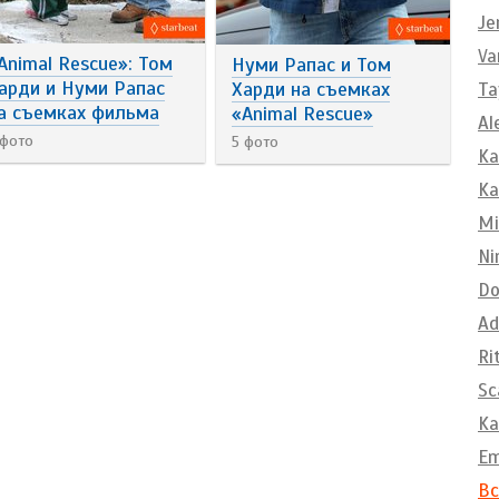
Je
Va
Animal Rescue»: Том
Нуми Рапас и Том
арди и Нуми Рапас
Харди на съемках
Ta
а съемках фильма
«Animal Rescue»
Al
 фото
5 фото
Ka
Ka
Mi
Ni
Do
Ad
Ri
Sc
Ka
E
Вс