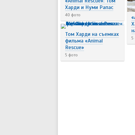
«Animal Rescue»: Том
Харди и Нуми Рапас
40 фото
«
Х
н
Том Харди на съемках
5
фильма «Animal
Rescue»
5 фото