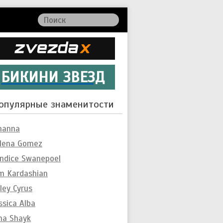
БИКИНИ ЗВЕЗД
опулярные знаменитости
hanna
lena Gomez
ndice Swanepoel
m Kardashian
ley Cyrus
ssica Alba
ina Shayk