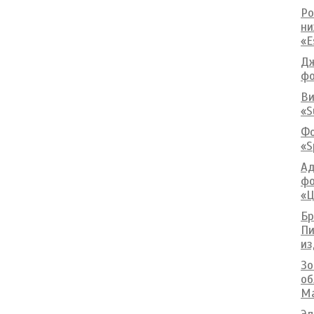
Ро
ни
«E
Дж
фо
Ви
«S
Фо
«S
Ад
фо
«Ц
Бр
Пи
из
Зо
об
Ma