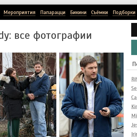
Мероприятия
Папарацци
Бикини
Съёмки
Подборки
dy
: все фотографии
П
Ri
Se
Ca
Ki
Mi
Je
Ir