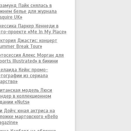
замунд Пайк снялась в
жнем белье для журнала
squire UK»
ессика Паркер Кеннеди в
то-проекте «Me In My Place»
ктория Джастис: концерт
ummer Break Tour»
тосессия Алекс Морган для
ports Illustrated» в бикини
елаида Кейн: промо-
тографии из сериала
арство»
итанская модель Люси
ндер в коллекционном
дании «Nuts»
и Дойч: юная актриса на
ложке мартовского «Bello
gazine»