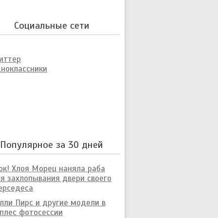
Социальные сети
иттер
ноклассники
Популярное за 30 дней
к! Хлоя Морец наняла раба
я захлопывания двери своего
ерседеса
лли Пирс и другие модели в
плес фотосессии