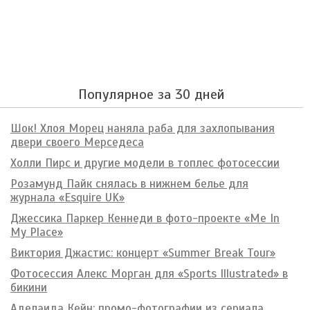
Популярное за 30 дней
Шок! Хлоя Морец наняла раба для захлопывания
двери своего Мерседеса
Холли Пирс и другие модели в топлес фотосессии
Розамунд Пайк снялась в нижнем белье для
журнала «Esquire UK»
Джессика Паркер Кеннеди в фото-проекте «Me In
My Place»
Виктория Джастис: концерт «Summer Break Tour»
Фотосессия Алекс Морган для «Sports Illustrated» в
бикини
Аделаида Кейн: промо-фотографии из сериала