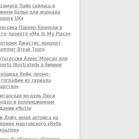
замунд Пайк снялась в
жнем белье для журнала
squire UK»
ессика Паркер Кеннеди в
то-проекте «Me In My Place»
ктория Джастис: концерт
ummer Break Tour»
тосессия Алекс Морган для
ports Illustrated» в бикини
елаида Кейн: промо-
тографии из сериала
арство»
итанская модель Люси
ндер в коллекционном
дании «Nuts»
и Дойч: юная актриса на
ложке мартовского «Bello
gazine»