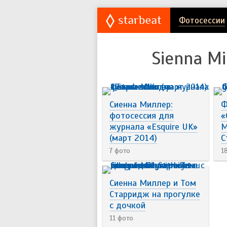
Фотосессии
Sienna Mi
Сиенна Миллер:
Ф
фотосессия для
«
журнала «Esquire UK»
М
(март 2014)
С
7 фото
1
Сиенна Миллер и Том
Старридж на прогулке
с дочкой
11 фото