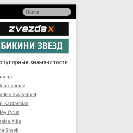
БИКИНИ ЗВЕЗД
опулярные знаменитости
hanna
lena Gomez
ndice Swanepoel
m Kardashian
ley Cyrus
ssica Alba
ina Shayk