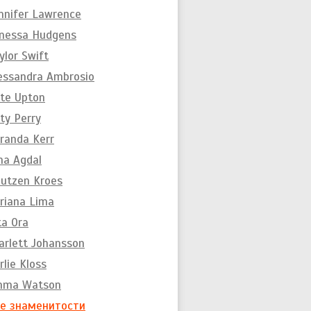
nnifer Lawrence
nessa Hudgens
ylor Swift
essandra Ambrosio
te Upton
ty Perry
randa Kerr
na Agdal
utzen Kroes
riana Lima
ta Ora
arlett Johansson
rlie Kloss
mma Watson
е знаменитости