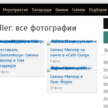
Мероприятия
Папарацци
Бикини
Съёмки
Подборки
ller
: все фотографии
естиваль
Сиенна Миллер на
П
Glastonbury»: Сиенна
ланче в «Cafe Cluny»
иллер и Том
5 фото
Ri
тарридж
Se
8 фото
Сиенна Миллер в
Ca
Нью-Йорке
Ki
10 фото
Mi
Je
Ir