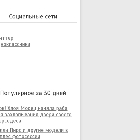
Социальные сети
иттер
ноклассники
Популярное за 30 дней
к! Хлоя Морец наняла раба
я захлопывания двери своего
ерседеса
лли Пирс и другие модели в
плес фотосессии