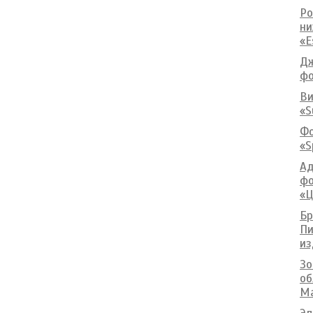
Ро
ни
«E
Дж
фо
Ви
«S
Фо
«S
Ад
фо
«Ц
Бр
Пи
из
Зо
об
Ma