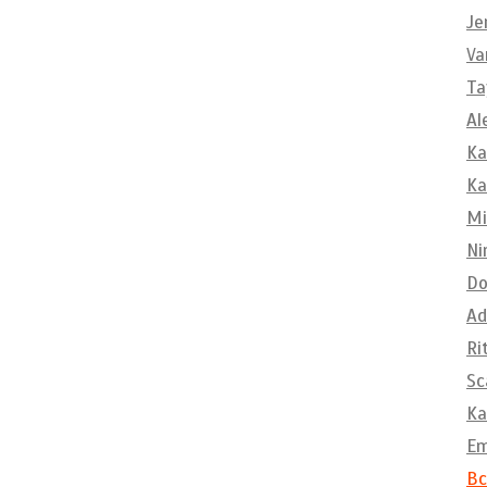
Je
Va
Ta
Al
Ka
Ka
Mi
Ni
Do
Ad
Ri
Sc
Ka
E
Вс