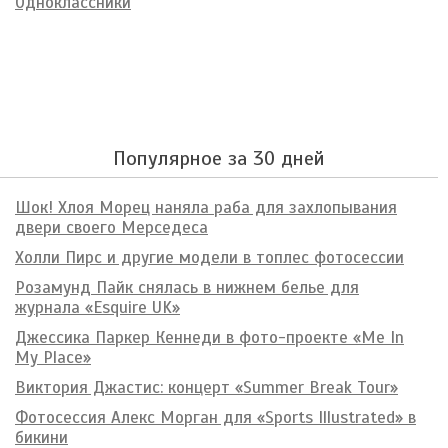
Одноклассники
Популярное за 30 дней
Шок! Хлоя Морец наняла раба для захлопывания
двери своего Мерседеса
Холли Пирс и другие модели в топлес фотосессии
Розамунд Пайк снялась в нижнем белье для
журнала «Esquire UK»
Джессика Паркер Кеннеди в фото-проекте «Me In
My Place»
Виктория Джастис: концерт «Summer Break Tour»
Фотосессия Алекс Морган для «Sports Illustrated» в
бикини