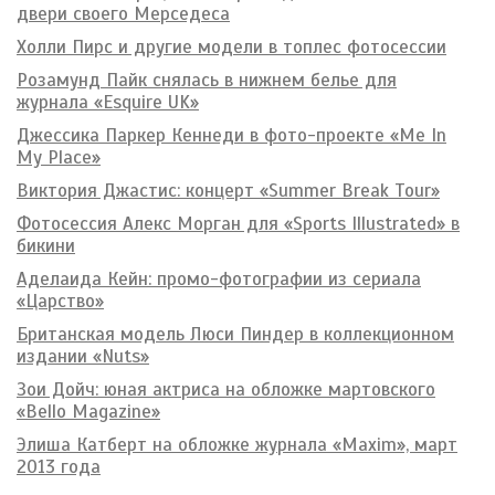
двери своего Мерседеса
Холли Пирс и другие модели в топлес фотосессии
Розамунд Пайк снялась в нижнем белье для
журнала «Esquire UK»
Джессика Паркер Кеннеди в фото-проекте «Me In
My Place»
Виктория Джастис: концерт «Summer Break Tour»
Фотосессия Алекс Морган для «Sports Illustrated» в
бикини
Аделаида Кейн: промо-фотографии из сериала
«Царство»
Британская модель Люси Пиндер в коллекционном
издании «Nuts»
Зои Дойч: юная актриса на обложке мартовского
«Bello Magazine»
Элиша Катберт на обложке журнала «Maxim», март
2013 года