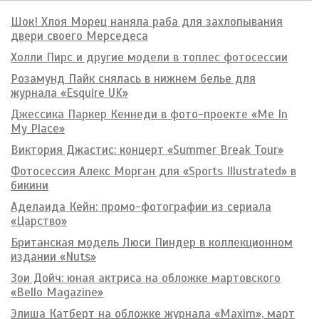
Шок! Хлоя Морец наняла раба для захлопывания
двери своего Мерседеса
Холли Пирс и другие модели в топлес фотосессии
Розамунд Пайк снялась в нижнем белье для
журнала «Esquire UK»
Джессика Паркер Кеннеди в фото-проекте «Me In
My Place»
Виктория Джастис: концерт «Summer Break Tour»
Фотосессия Алекс Морган для «Sports Illustrated» в
бикини
Аделаида Кейн: промо-фотографии из сериала
«Царство»
Британская модель Люси Пиндер в коллекционном
издании «Nuts»
Зои Дойч: юная актриса на обложке мартовского
«Bello Magazine»
Элиша Катберт на обложке журнала «Maxim», март