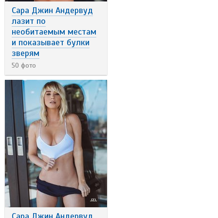
Сара Джин Андервуд
лазит по
необитаемым местам
и показывает булки
зверям
50 фото
Сара Джин Андервуд