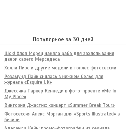
Популярное за 30 дней
Шок! Хлоя Морец наняла раба для захлопывания
двери своего Мерседеса
Холли Пирс и другие модели в топлес фотосессии
Розамунд Пайк снялась в нижнем белье для
журнала «Esquire UK»
Джессика Паркер Кеннеди в фото-проекте «Me In
My Place»
Виктория Джастис: концерт «Summer Break Tour»
Фотосессия Алекс Морган для «Sports Illustrated» в
бикини
Аделаида Кейн: промо-фотографии из сериала