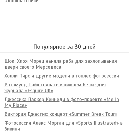
Одноклассники
Популярное за 30 дней
Шок! Хлоя Морец наняла раба для захлопывания
двери своего Мерседеса
Холли Пирс и другие модели в топлес фотосессии
Розамунд Пайк снялась в нижнем белье для
журнала «Esquire UK»
Джессика Паркер Кеннеди в фото-проекте «Me In
My Place»
Виктория Джастис: концерт «Summer Break Tour»
Фотосессия Алекс Морган для «Sports Illustrated» в
бикини