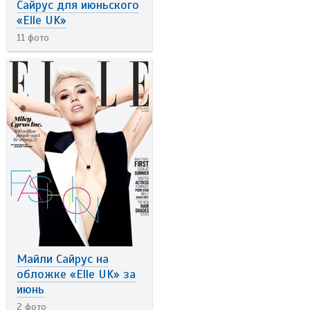
Сайрус для июньского
«Elle UK»
11 фото
Майли Сайрус на
обложке «Elle UK» за
июнь
2 фото