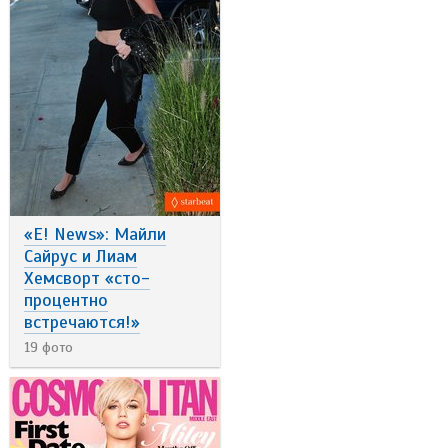
«E! News»: Майли
Сайрус и Лиам
Хемсворт «сто-
процентно
встречаются!»
19 фото