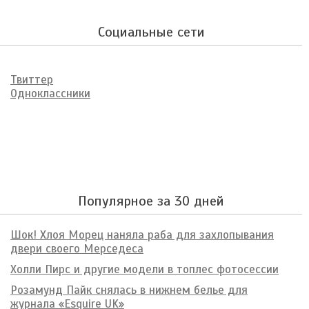
Социальные сети
Твиттер
Одноклассники
Популярное за 30 дней
Шок! Хлоя Морец наняла раба для захлопывания
двери своего Мерседеса
Холли Пирс и другие модели в топлес фотосессии
Розамунд Пайк снялась в нижнем белье для
журнала «Esquire UK»