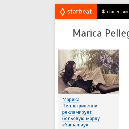
Фотосессии
Marica Pelleg
Марика
Пеллегринелли
рекламирует
бельевую марку
«Yamamay»