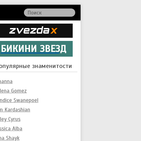
БИКИНИ ЗВЕЗД
опулярные знаменитости
hanna
lena Gomez
ndice Swanepoel
m Kardashian
ley Cyrus
ssica Alba
ina Shayk