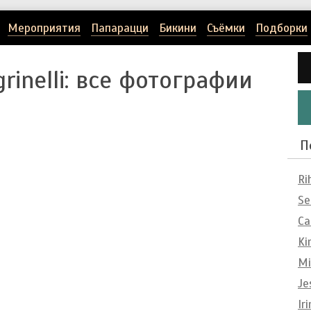
Мероприятия
Папарацци
Бикини
Съёмки
Подборки
rinelli
: все фотографии
П
Ri
Se
Ca
Ki
Mi
Je
Ir