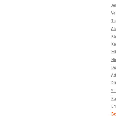
Je
Va
Ta
Al
Ka
Ka
Mi
Ni
Do
Ad
Ri
Sc
Ka
E
Вс