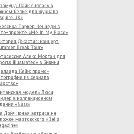
замунд Пайк снялась в
жнем белье для журнала
squire UK»
ессика Паркер Кеннеди в
то-проекте «Me In My Place»
ктория Джастис: концерт
ummer Break Tour»
тосессия Алекс Морган для
ports Illustrated» в бикини
елаида Кейн: промо-
тографии из сериала
арство»
итанская модель Люси
ндер в коллекционном
дании «Nuts»
и Дойч: юная актриса на
ложке мартовского «Bello
gazine»