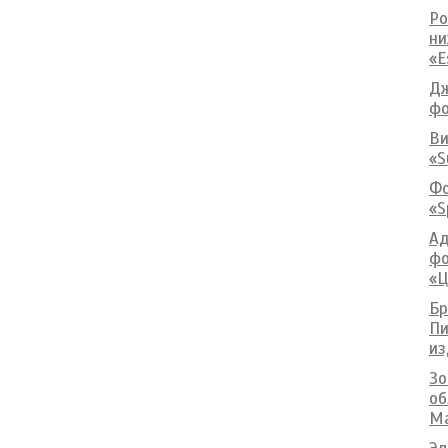
Ро
ни
«E
Дж
фо
Ви
«S
Фо
«S
Ад
фо
«Ц
Бр
Пи
из
Зо
об
Ma