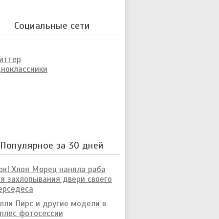
Социальные сети
иттер
ноклассники
Популярное за 30 дней
к! Хлоя Морец наняла раба
я захлопывания двери своего
ерседеса
лли Пирс и другие модели в
плес фотосессии