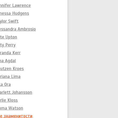
nnifer Lawrence
nessa Hudgens
ylor Swift
essandra Ambrosio
te Upton
ty Perry
randa Kerr
na Agdal
utzen Kroes
riana Lima
ta Ora
arlett Johansson
rlie Kloss
mma Watson
е знаменитости