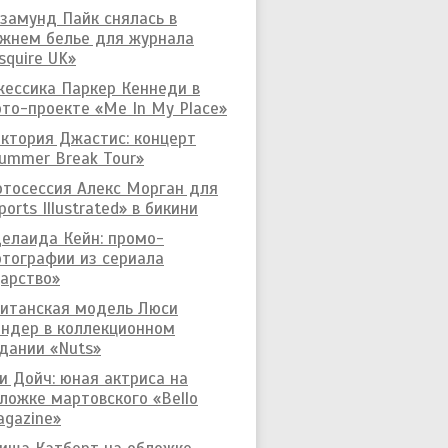
замунд Пайк снялась в
жнем белье для журнала
squire UK»
ессика Паркер Кеннеди в
то-проекте «Me In My Place»
ктория Джастис: концерт
ummer Break Tour»
тосессия Алекс Морган для
ports Illustrated» в бикини
елаида Кейн: промо-
тографии из сериала
арство»
итанская модель Люси
ндер в коллекционном
дании «Nuts»
и Дойч: юная актриса на
ложке мартовского «Bello
gazine»