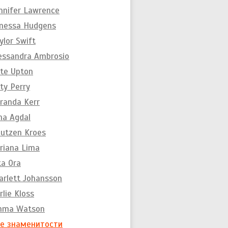
nnifer Lawrence
nessa Hudgens
ylor Swift
essandra Ambrosio
te Upton
ty Perry
randa Kerr
na Agdal
utzen Kroes
riana Lima
ta Ora
arlett Johansson
rlie Kloss
mma Watson
е знаменитости