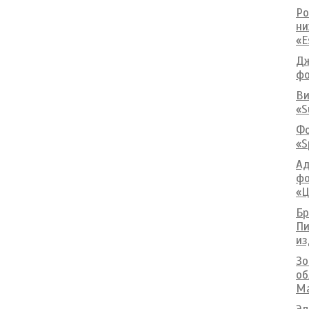
Ро
ни
«E
Дж
фо
Ви
«S
Фо
«S
Ад
фо
«Ц
Бр
Пи
из
Зо
об
Ma