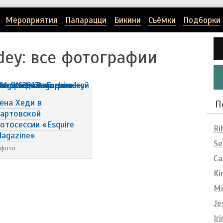
Мероприятия
Папарацци
Бикини
Съёмки
Подборки
dey
: все фотографии
ена Хеди в
П
артовской
отосессии «Esquire
Ri
agazine»
Se
 фото
Ca
Ki
Mi
Je
Ir