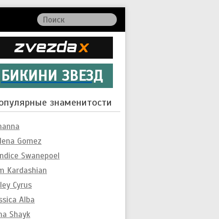
БИКИНИ ЗВЕЗД
опулярные знаменитости
hanna
lena Gomez
ndice Swanepoel
m Kardashian
ley Cyrus
ssica Alba
ina Shayk