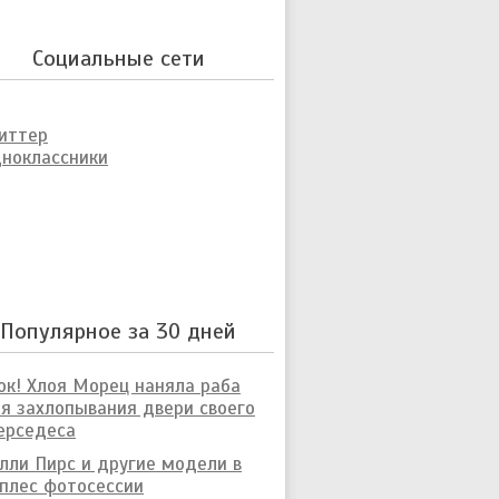
Социальные сети
иттер
ноклассники
Популярное за 30 дней
к! Хлоя Морец наняла раба
я захлопывания двери своего
ерседеса
лли Пирс и другие модели в
плес фотосессии