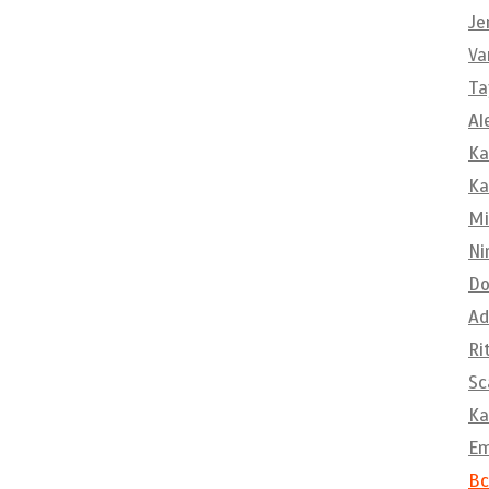
Je
Va
Ta
Al
Ka
Ka
Mi
Ni
Do
Ad
Ri
Sc
Ka
E
Вс