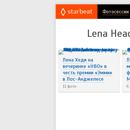
Фотосессии
Lena Hea
Лена Хеди на
Л
вечеринке «HBO» в
м
честь премии «Эмми»
ф
в Лос-Анджелесе
M
11 фото
6