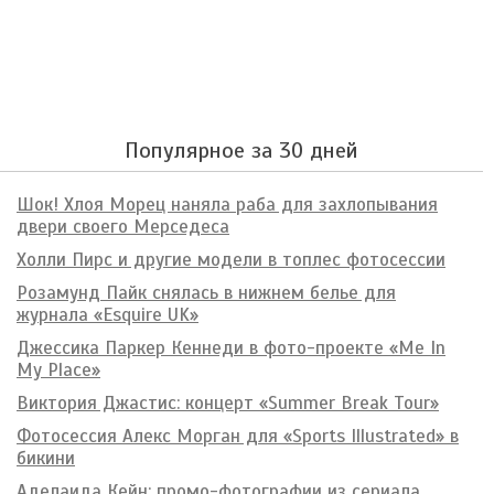
Популярное за 30 дней
Шок! Хлоя Морец наняла раба для захлопывания
двери своего Мерседеса
Холли Пирс и другие модели в топлес фотосессии
Розамунд Пайк снялась в нижнем белье для
журнала «Esquire UK»
Джессика Паркер Кеннеди в фото-проекте «Me In
My Place»
Виктория Джастис: концерт «Summer Break Tour»
Фотосессия Алекс Морган для «Sports Illustrated» в
бикини
Аделаида Кейн: промо-фотографии из сериала