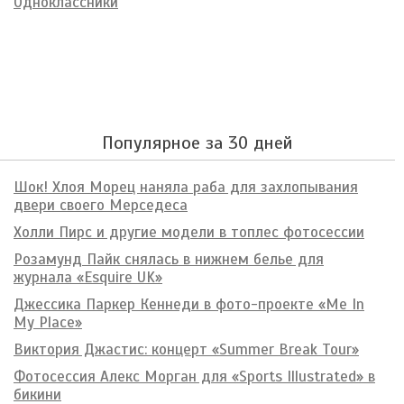
Одноклассники
Популярное за 30 дней
Шок! Хлоя Морец наняла раба для захлопывания
двери своего Мерседеса
Холли Пирс и другие модели в топлес фотосессии
Розамунд Пайк снялась в нижнем белье для
журнала «Esquire UK»
Джессика Паркер Кеннеди в фото-проекте «Me In
My Place»
Виктория Джастис: концерт «Summer Break Tour»
Фотосессия Алекс Морган для «Sports Illustrated» в
бикини