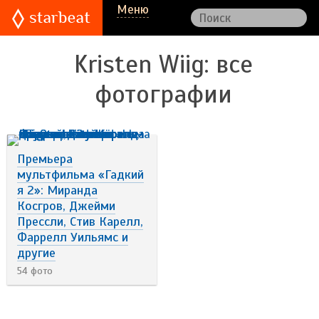
Меню
Kristen Wiig
: все
фотографии
Премьера
мультфильма «Гадкий
я 2»: Миранда
Косгров, Джейми
Прессли, Стив Карелл,
Фаррелл Уильямс и
другие
54 фото