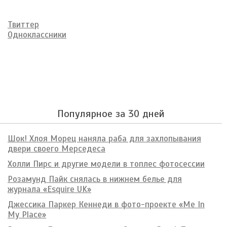
Твиттер
Одноклассники
Популярное за 30 дней
Шок! Хлоя Морец наняла раба для захлопывания
двери своего Мерседеса
Холли Пирс и другие модели в топлес фотосессии
Розамунд Пайк снялась в нижнем белье для
журнала «Esquire UK»
Джессика Паркер Кеннеди в фото-проекте «Me In
My Place»