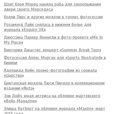
Шок! Хлоя Морец наняла раба для захлопывания
двери своего Мерседеса
Холли Пирс и другие модели в топлес фотосессии
Розамунд Пайк снялась в нижнем белье для
журнала «Esquire UK»
Джессика Паркер Кеннеди в фото-проекте «Me In
My Place»
Виктория Джастис: концерт «Summer Break Tour»
Фотосессия Алекс Морган для «Sports Illustrated» в
бикини
Аделаида Кейн: промо-фотографии из сериала
«Царство»
Британская модель Люси Пиндер в коллекционном
издании «Nuts»
Зои Дойч: юная актриса на обложке мартовского
«Bello Magazine»
Элиша Катберт на обложке журнала «Maxim», март
2013 года