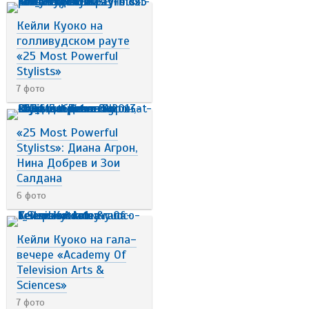
Кейли Куоко на
голливудском рауте
«25 Most Powerful
Stylists»
7 фото
«25 Most Powerful
Stylists»: Диана Агрон,
Нина Добрев и Зои
Салдана
6 фото
Кейли Куоко на гала-
вечере «Academy Of
Television Arts &
Sciences»
7 фото