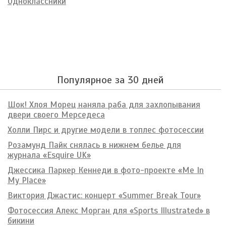
Одноклассники
Популярное за 30 дней
Шок! Хлоя Морец наняла раба для захлопывания
двери своего Мерседеса
Холли Пирс и другие модели в топлес фотосессии
Розамунд Пайк снялась в нижнем белье для
журнала «Esquire UK»
Джессика Паркер Кеннеди в фото-проекте «Me In
My Place»
Виктория Джастис: концерт «Summer Break Tour»
Фотосессия Алекс Морган для «Sports Illustrated» в
бикини