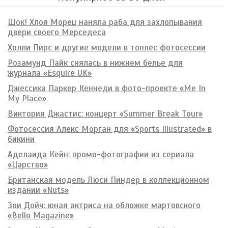
Шок! Хлоя Морец наняла раба для захлопывания
двери своего Мерседеса
Холли Пирс и другие модели в топлес фотосессии
Розамунд Пайк снялась в нижнем белье для
журнала «Esquire UK»
Джессика Паркер Кеннеди в фото-проекте «Me In
My Place»
Виктория Джастис: концерт «Summer Break Tour»
Фотосессия Алекс Морган для «Sports Illustrated» в
бикини
Аделаида Кейн: промо-фотографии из сериала
«Царство»
Британская модель Люси Пиндер в коллекционном
издании «Nuts»
Зои Дойч: юная актриса на обложке мартовского
«Bello Magazine»