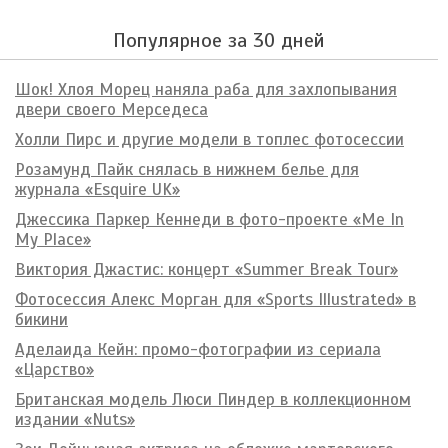
Популярное за 30 дней
Шок! Хлоя Морец наняла раба для захлопывания
двери своего Мерседеса
Холли Пирс и другие модели в топлес фотосессии
Розамунд Пайк снялась в нижнем белье для
журнала «Esquire UK»
Джессика Паркер Кеннеди в фото-проекте «Me In
My Place»
Виктория Джастис: концерт «Summer Break Tour»
Фотосессия Алекс Морган для «Sports Illustrated» в
бикини
Аделаида Кейн: промо-фотографии из сериала
«Царство»
Британская модель Люси Пиндер в коллекционном
издании «Nuts»