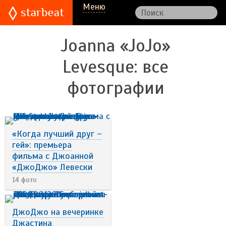
Меню
Joanna «JoJo»
Levesque
: все
фотографии
«Когда лучший друг –
гей»: премьера
фильма с Джоанной
«ДжоДжо» Левески
14 фото
ДжоДжо на вечеринке
Джастина