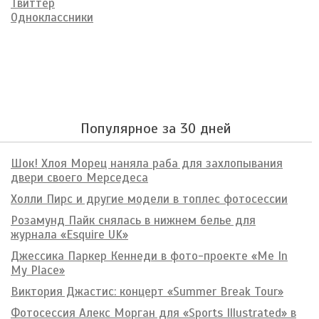
Твиттер
Одноклассники
Популярное за 30 дней
Шок! Хлоя Морец наняла раба для захлопывания
двери своего Мерседеса
Холли Пирс и другие модели в топлес фотосессии
Розамунд Пайк снялась в нижнем белье для
журнала «Esquire UK»
Джессика Паркер Кеннеди в фото-проекте «Me In
My Place»
Виктория Джастис: концерт «Summer Break Tour»
Фотосессия Алекс Морган для «Sports Illustrated» в