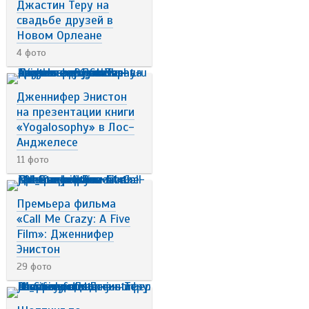
Джастин Теру на
свадьбе друзей в
Новом Орлеане
4 фото
Дженнифер Энистон
на презентации книги
«Yogalosophy» в Лос-
Анджелесе
11 фото
Премьера фильма
«Call Me Crazy: A Five
Film»: Дженнифер
Энистон
29 фото