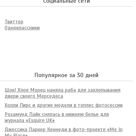
Социальные сети
Твиттер
Одноклассники
Популярное за 30 дней
Шок! Хлоя Морец наняла раба для захлопывания
двери своего Мерседеса
Холли Пирс и другие модели в топлес фотосессии
Розамунд Пайк снялась в нижнем белье для
журнала «Esquire UK»
Джессика Паркер Кеннеди в фото-проекте «Me In
My Place»