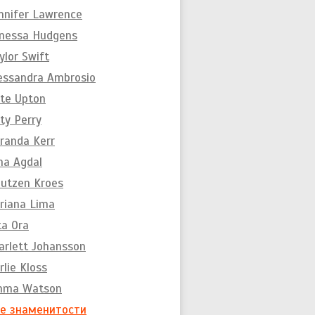
nnifer Lawrence
nessa Hudgens
ylor Swift
essandra Ambrosio
te Upton
ty Perry
randa Kerr
na Agdal
utzen Kroes
riana Lima
ta Ora
arlett Johansson
rlie Kloss
mma Watson
е знаменитости