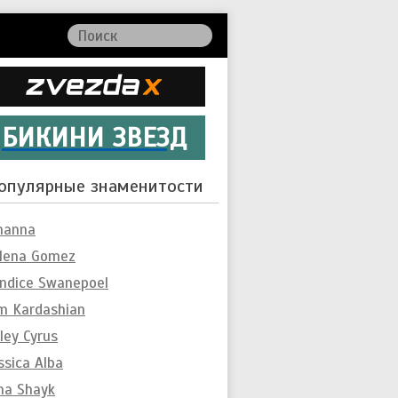
БИКИНИ ЗВЕЗД
опулярные знаменитости
hanna
lena Gomez
ndice Swanepoel
m Kardashian
ley Cyrus
ssica Alba
ina Shayk