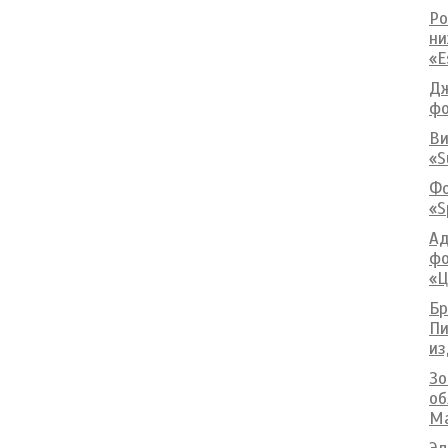
Ро
ни
«E
Дж
фо
Ви
«S
Фо
«S
Ад
фо
«Ц
Бр
Пи
из
Зо
об
Ma