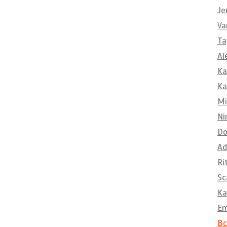
Je
Va
Ta
Al
Ka
Ka
Mi
Ni
Do
Ad
Ri
Sc
Ka
E
Вс