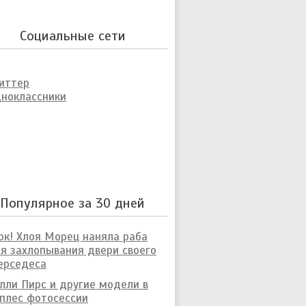
Социальные сети
иттер
ноклассники
Популярное за 30 дней
к! Хлоя Морец наняла раба
я захлопывания двери своего
ерседеса
лли Пирс и другие модели в
плес фотосессии