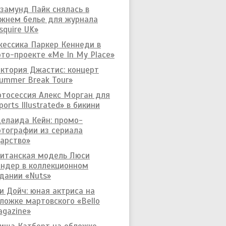
замунд Пайк снялась в
жнем белье для журнала
squire UK»
ессика Паркер Кеннеди в
то-проекте «Me In My Place»
ктория Джастис: концерт
ummer Break Tour»
тосессия Алекс Морган для
ports Illustrated» в бикини
елаида Кейн: промо-
тографии из сериала
арство»
итанская модель Люси
ндер в коллекционном
дании «Nuts»
и Дойч: юная актриса на
ложке мартовского «Bello
gazine»