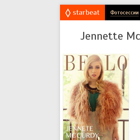
Фотосессии
Jennette M