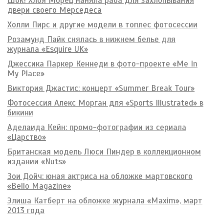
Шок! Хлоя Морец наняла раба для захлопывания
двери своего Мерседеса
Холли Пирс и другие модели в топлес фотосессии
Розамунд Пайк снялась в нижнем белье для
журнала «Esquire UK»
Джессика Паркер Кеннеди в фото-проекте «Me In
My Place»
Виктория Джастис: концерт «Summer Break Tour»
Фотосессия Алекс Морган для «Sports Illustrated» в
бикини
Аделаида Кейн: промо-фотографии из сериала
«Царство»
Британская модель Люси Пиндер в коллекционном
издании «Nuts»
Зои Дойч: юная актриса на обложке мартовского
«Bello Magazine»
Элиша Катберт на обложке журнала «Maxim», март
2013 года