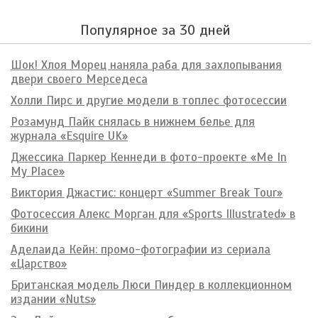
Популярное за 30 дней
Шок! Хлоя Морец наняла раба для захлопывания
двери своего Мерседеса
Холли Пирс и другие модели в топлес фотосессии
Розамунд Пайк снялась в нижнем белье для
журнала «Esquire UK»
Джессика Паркер Кеннеди в фото-проекте «Me In
My Place»
Виктория Джастис: концерт «Summer Break Tour»
Фотосессия Алекс Морган для «Sports Illustrated» в
бикини
Аделаида Кейн: промо-фотографии из сериала
«Царство»
Британская модель Люси Пиндер в коллекционном
издании «Nuts»