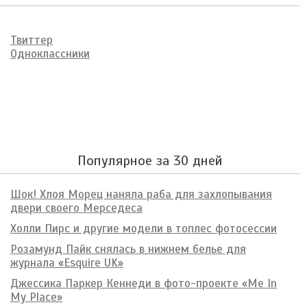
Твиттер
Одноклассники
Популярное за 30 дней
Шок! Хлоя Морец наняла раба для захлопывания
двери своего Мерседеса
Холли Пирс и другие модели в топлес фотосессии
Розамунд Пайк снялась в нижнем белье для
журнала «Esquire UK»
Джессика Паркер Кеннеди в фото-проекте «Me In
My Place»