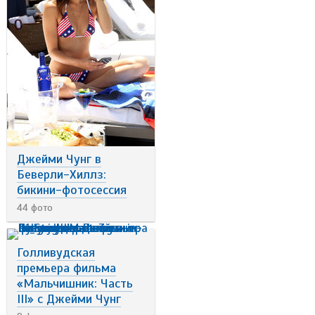
Джейми Чунг в
Беверли-Хиллз:
бикини-фотосессия
44 фото
Голливудская
премьера фильма
«Мальчишник: Часть
III» с Джейми Чунг