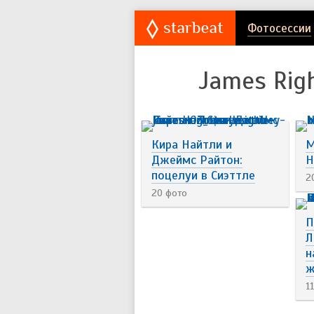
Фотосессии
James Rig
Кира Найтли и
М
Джеймс Райтон:
Н
поцелуи в Сиэттле
2
20 фото
П
Л
н
ж
1