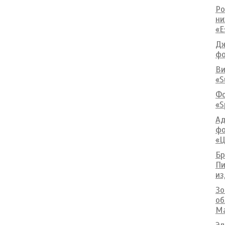
Ро
ни
«E
Дж
фо
Ви
«S
Фо
«S
Ад
фо
«Ц
Бр
Пи
из
Зо
об
Ma