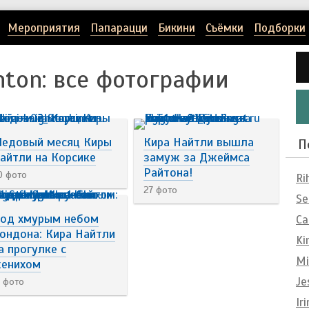
Мероприятия
Папарацци
Бикини
Съёмки
Подборки
hton
: все фотографии
едовый месяц Киры
Кира Найтли вышла
П
айтли на Корсике
замуж за Джеймса
Райтона!
0 фото
Ri
27 фото
Se
од хмурым небом
Ca
ондона: Кира Найтли
Ki
а прогулке с
Mi
енихом
Je
1 фото
Ir