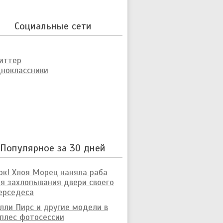
Социальные сети
иттер
ноклассники
Популярное за 30 дней
к! Хлоя Морец наняла раба
я захлопывания двери своего
ерседеса
лли Пирс и другие модели в
плес фотосессии