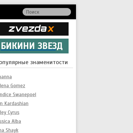
БИКИНИ ЗВЕЗД
опулярные знаменитости
hanna
lena Gomez
ndice Swanepoel
m Kardashian
ley Cyrus
ssica Alba
ina Shayk