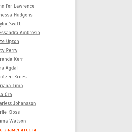
nnifer Lawrence
nessa Hudgens
ylor Swift
essandra Ambrosio
te Upton
ty Perry
randa Kerr
na Agdal
utzen Kroes
riana Lima
ta Ora
arlett Johansson
rlie Kloss
mma Watson
е знаменитости