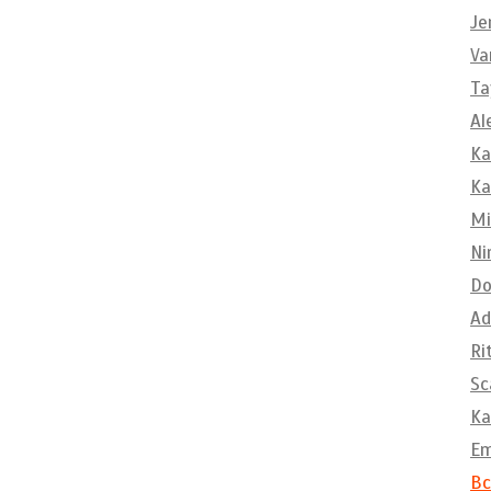
Je
Va
Ta
Al
Ka
Ka
Mi
Ni
Do
Ad
Ri
Sc
Ka
E
Вс