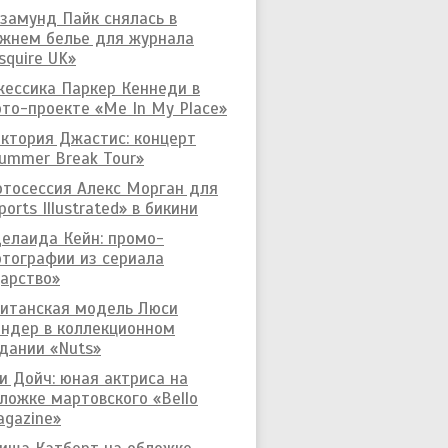
замунд Пайк снялась в
жнем белье для журнала
squire UK»
ессика Паркер Кеннеди в
то-проекте «Me In My Place»
ктория Джастис: концерт
ummer Break Tour»
тосессия Алекс Морган для
ports Illustrated» в бикини
елаида Кейн: промо-
тографии из сериала
арство»
итанская модель Люси
ндер в коллекционном
дании «Nuts»
и Дойч: юная актриса на
ложке мартовского «Bello
gazine»