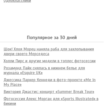
Одноклассники
Популярное за 30 дней
Шок! Хлоя Морец наняла раба для захлопывания
двери своего Мерседеса
Холли Пирс и другие модели в топлес фотосессии
Розамунд Пайк снялась в нижнем белье для
журнала «Esquire UK»
Джессика Паркер Кеннеди в фото-проекте «Me In
My Place»
Виктория Джастис: концерт «Summer Break Tour»
Фотосессия Алекс Морган для «Sports Illustrated» в
бикини