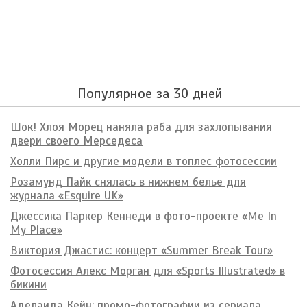
Популярное за 30 дней
Шок! Хлоя Морец наняла раба для захлопывания
двери своего Мерседеса
Холли Пирс и другие модели в топлес фотосессии
Розамунд Пайк снялась в нижнем белье для
журнала «Esquire UK»
Джессика Паркер Кеннеди в фото-проекте «Me In
My Place»
Виктория Джастис: концерт «Summer Break Tour»
Фотосессия Алекс Морган для «Sports Illustrated» в
бикини
Аделаида Кейн: промо-фотографии из сериала