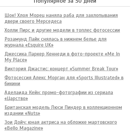
Популярное за 30 дней
Шок! Хлоя Морец наняла раба для захлопывания
двери своего Мерседеса
Холли Пирс и другие модели в топлес фотосессии
Розамунд Пайк снялась в нижнем белье для
журнала «Esquire UK»
Джессика Паркер Кеннеди в фото-проекте «Me In
My Place»
Виктория Джастис: концерт «Summer Break Tour»
Фотосессия Алекс Морган для «Sports Illustrated» в
бикини
Аделаида Кейн: промо-фотографии из сериала
«Царство»
Британская модель Люси Пиндер в коллекционном
издании «Nuts»
Зои Дойч: юная актриса на обложке мартовского
«Bello Magazine»