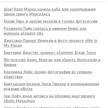
Шок! Хлоя Морец наняла раба для захлопывания
двери своего Мерседеса
Холли Пирс и другие модели в топлес фотосессии
Розамунд Пайк снялась в нижнем белье для
журнала «Esquire UK»
Джессика Паркер Кеннеди в фото-проекте «Me In
My Place»
Виктория Джастис: концерт «Summer Break Tour»
Фотосессия Алекс Морган для «Sports Illustrated» в
бикини
Аделаида Кейн: промо-фотографии из сериала
«Царство»
Британская модель Люси Пиндер в коллекционном
издании «Nuts»
Зои Дойч: юная актриса на обложке мартовского
«Bello Magazine»