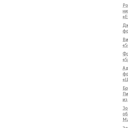
Ро
ни
«E
Дж
фо
Ви
«S
Фо
«S
Ад
фо
«Ц
Бр
Пи
из
Зо
об
Ma