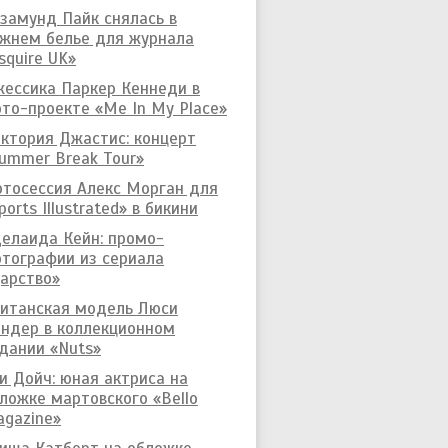
замунд Пайк снялась в
жнем белье для журнала
squire UK»
ессика Паркер Кеннеди в
то-проекте «Me In My Place»
ктория Джастис: концерт
ummer Break Tour»
тосессия Алекс Морган для
ports Illustrated» в бикини
елаида Кейн: промо-
тографии из сериала
арство»
итанская модель Люси
ндер в коллекционном
дании «Nuts»
и Дойч: юная актриса на
ложке мартовского «Bello
gazine»