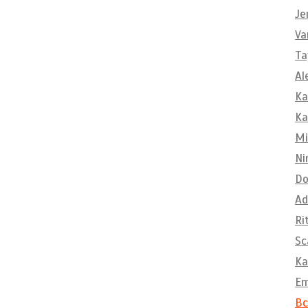
Je
Va
Ta
Al
Ka
Ka
Mi
Ni
Do
Ad
Ri
Sc
Ka
E
Вс