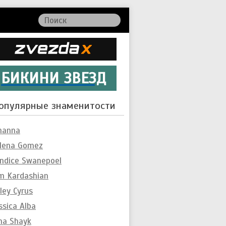
БИКИНИ ЗВЕЗД
опулярные знаменитости
hanna
lena Gomez
ndice Swanepoel
m Kardashian
ley Cyrus
ssica Alba
ina Shayk