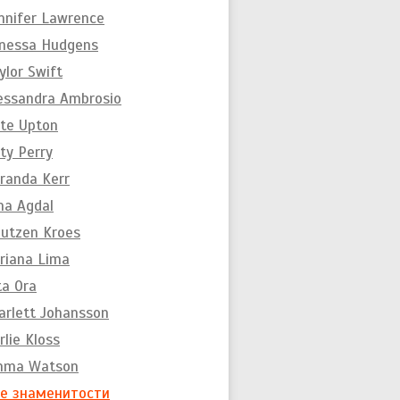
nnifer Lawrence
nessa Hudgens
ylor Swift
essandra Ambrosio
te Upton
ty Perry
randa Kerr
na Agdal
utzen Kroes
riana Lima
ta Ora
arlett Johansson
rlie Kloss
mma Watson
е знаменитости