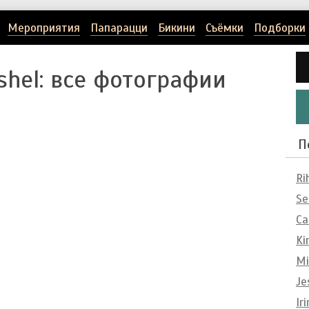
Мероприятия
Папарацци
Бикини
Съёмки
Подборки
shel
: все фотографии
П
Ri
Se
Ca
Ki
Mi
Je
Ir