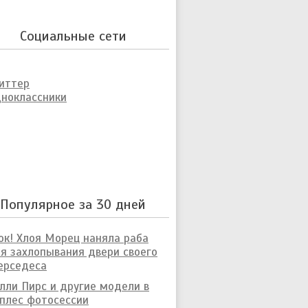
Социальные сети
иттер
ноклассники
Популярное за 30 дней
к! Хлоя Морец наняла раба
я захлопывания двери своего
ерседеса
лли Пирс и другие модели в
плес фотосессии