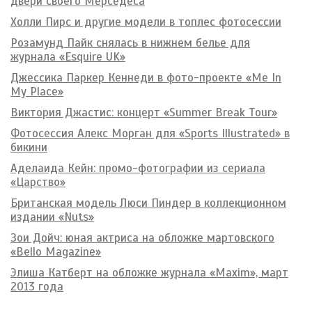
двери своего Мерседеса
Холли Пирс и другие модели в топлес фотосессии
Розамунд Пайк снялась в нижнем белье для
журнала «Esquire UK»
Джессика Паркер Кеннеди в фото-проекте «Me In
My Place»
Виктория Джастис: концерт «Summer Break Tour»
Фотосессия Алекс Морган для «Sports Illustrated» в
бикини
Аделаида Кейн: промо-фотографии из сериала
«Царство»
Британская модель Люси Пиндер в коллекционном
издании «Nuts»
Зои Дойч: юная актриса на обложке мартовского
«Bello Magazine»
Элиша Катберт на обложке журнала «Maxim», март
2013 года