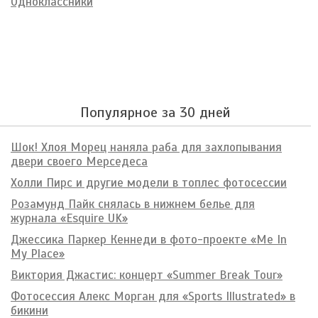
Одноклассники
Популярное за 30 дней
Шок! Хлоя Морец наняла раба для захлопывания
двери своего Мерседеса
Холли Пирс и другие модели в топлес фотосессии
Розамунд Пайк снялась в нижнем белье для
журнала «Esquire UK»
Джессика Паркер Кеннеди в фото-проекте «Me In
My Place»
Виктория Джастис: концерт «Summer Break Tour»
Фотосессия Алекс Морган для «Sports Illustrated» в
бикини