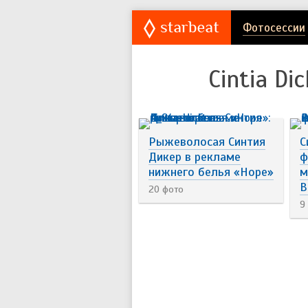
Фотосессии
Cintia Dic
Рыжеволосая Синтия
С
Дикер в рекламе
ф
нижнего белья «Hope»
м
B
20 фото
9