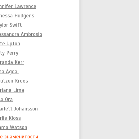
nnifer Lawrence
nessa Hudgens
ylor Swift
essandra Ambrosio
te Upton
ty Perry
randa Kerr
na Agdal
utzen Kroes
riana Lima
ta Ora
arlett Johansson
rlie Kloss
mma Watson
е знаменитости