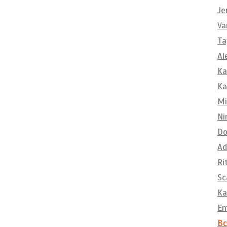
Je
Va
Ta
Al
Ka
Ka
Mi
Ni
Do
Ad
Ri
Sc
Ka
E
Вс