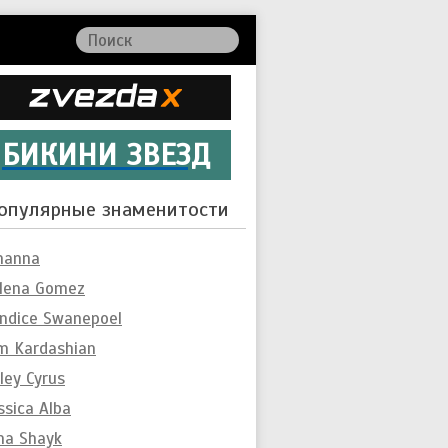
БИКИНИ ЗВЕЗД
опулярные знаменитости
hanna
lena Gomez
ndice Swanepoel
m Kardashian
ley Cyrus
ssica Alba
ina Shayk