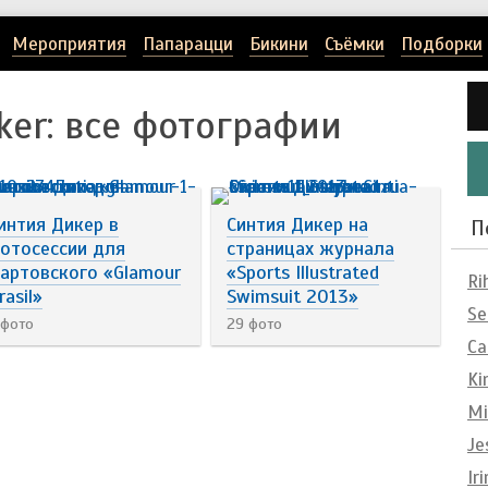
Мероприятия
Папарацци
Бикини
Съёмки
Подборки
ker
: все фотографии
интия Дикер в
Синтия Дикер на
П
отосессии для
страницах журнала
артовского «Glamour
«Sports Illustrated
Ri
rasil»
Swimsuit 2013»
Se
 фото
29 фото
Ca
Ki
Mi
Je
Ir