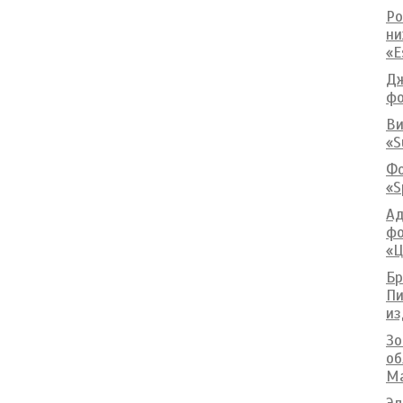
Ро
ни
«E
Дж
фо
Ви
«S
Фо
«S
Ад
фо
«Ц
Бр
Пи
из
Зо
об
Ma