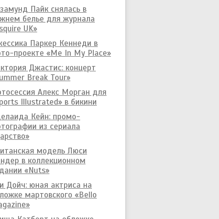
замунд Пайк снялась в
жнем белье для журнала
squire UK»
ессика Паркер Кеннеди в
то-проекте «Me In My Place»
ктория Джастис: концерт
ummer Break Tour»
тосессия Алекс Морган для
ports Illustrated» в бикини
елаида Кейн: промо-
тографии из сериала
арство»
итанская модель Люси
ндер в коллекционном
дании «Nuts»
и Дойч: юная актриса на
ложке мартовского «Bello
gazine»