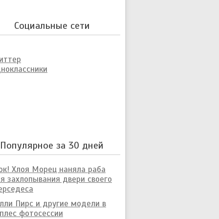
Социальные сети
иттер
ноклассники
Популярное за 30 дней
к! Хлоя Морец наняла раба
я захлопывания двери своего
ерседеса
лли Пирс и другие модели в
плес фотосессии