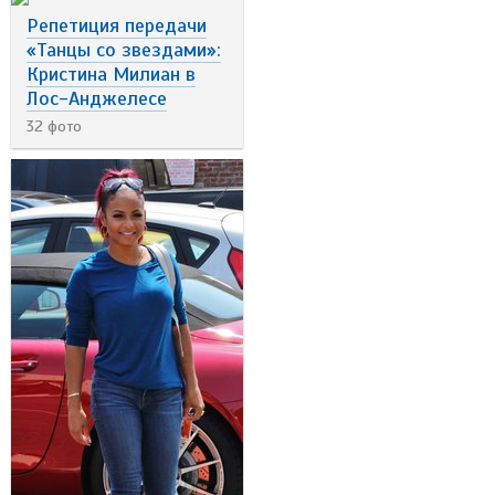
Репетиция передачи
«Танцы со звездами»:
Кристина Милиан в
Лос-Анджелесе
32 фото