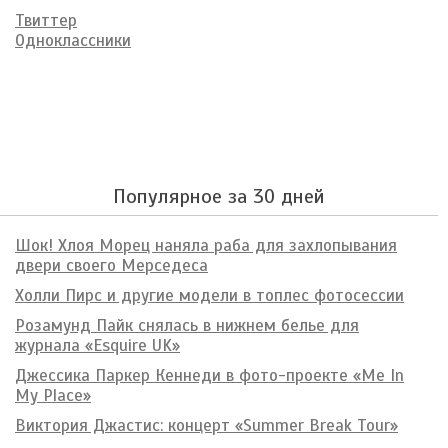
Твиттер
Одноклассники
Популярное за 30 дней
Шок! Хлоя Морец наняла раба для захлопывания
двери своего Мерседеса
Холли Пирс и другие модели в топлес фотосессии
Розамунд Пайк снялась в нижнем белье для
журнала «Esquire UK»
Джессика Паркер Кеннеди в фото-проекте «Me In
My Place»
Виктория Джастис: концерт «Summer Break Tour»