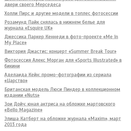
двери своего Мерседеса
Холли Пирс и другие модели в топлес фотосессии
Розамунд Пайк снялась в нижнем белье для
журнала «Esquire UK»
Джессика Паркер Кеннеди в фото-проекте «Me In
My Place»
Виктория Джастис: концерт «Summer Break Tour»
Фотосессия Алекс Морган для «Sports Illustrated» в
бикини
Аделаида Кейн: промо-фотографии из сериала
«Царство»
Британская модель Люси Пиндер в коллекционном
издании «Nuts»
Зои Дойч: юная актриса на обложке мартовского
«Bello Magazine»
Элиша Катберт на обложке журнала «Maxim», март
2013 года