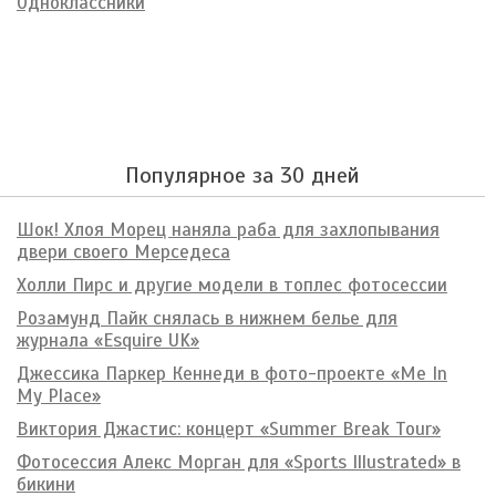
Одноклассники
Популярное за 30 дней
Шок! Хлоя Морец наняла раба для захлопывания
двери своего Мерседеса
Холли Пирс и другие модели в топлес фотосессии
Розамунд Пайк снялась в нижнем белье для
журнала «Esquire UK»
Джессика Паркер Кеннеди в фото-проекте «Me In
My Place»
Виктория Джастис: концерт «Summer Break Tour»
Фотосессия Алекс Морган для «Sports Illustrated» в
бикини