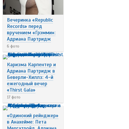
Вечеринка «Republic
Records» перед
вручением «Грэмми»:
Адриана Партридж
6 фото
Каризма Карпентер и
Адриана Партридж в
Беверли-Хиллз: 4-й
ежегодный вечер
«Thirst Gala»
17 фото
«Одинокий рейнджер»
в Анахейме: Пета
Мергатройд, Адриана