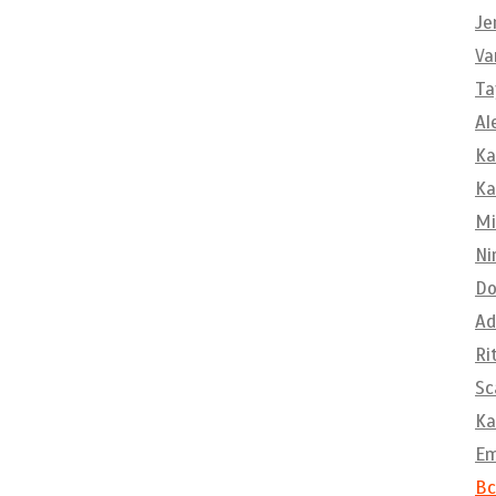
Je
Va
Ta
Al
Ka
Ka
Mi
Ni
Do
Ad
Ri
Sc
Ka
E
Вс