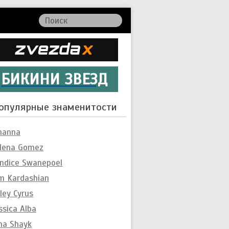
БИКИНИ ЗВЕЗД
опулярные знаменитости
hanna
lena Gomez
ndice Swanepoel
m Kardashian
ley Cyrus
ssica Alba
ina Shayk