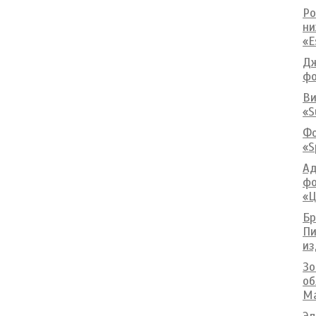
Ро
ни
«E
Дж
фо
Ви
«S
Фо
«S
Ад
фо
«Ц
Бр
Пи
из
Зо
об
Ma