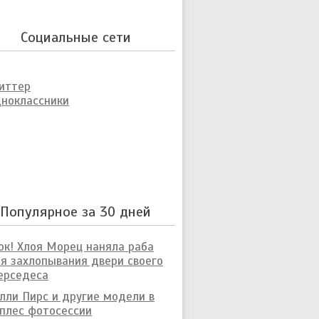
Социальные сети
иттер
ноклассники
Популярное за 30 дней
к! Хлоя Морец наняла раба
я захлопывания двери своего
ерседеса
лли Пирс и другие модели в
плес фотосессии