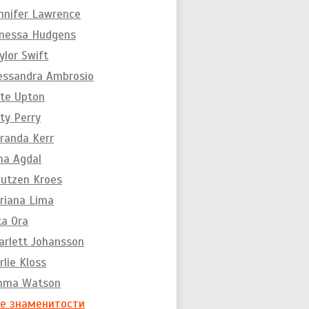
nnifer Lawrence
nessa Hudgens
ylor Swift
essandra Ambrosio
te Upton
ty Perry
randa Kerr
na Agdal
utzen Kroes
riana Lima
ta Ora
arlett Johansson
rlie Kloss
mma Watson
е знаменитости