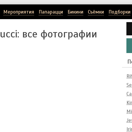
Мероприятия
Папарацци
Бикини
Съёмки
Подборки
ucci
: все фотографии
П
Ri
Se
Ca
Ki
Mi
Je
Ir