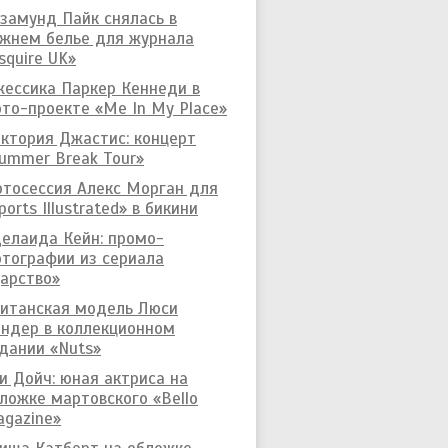
замунд Пайк снялась в
жнем белье для журнала
squire UK»
ессика Паркер Кеннеди в
то-проекте «Me In My Place»
ктория Джастис: концерт
ummer Break Tour»
тосессия Алекс Морган для
ports Illustrated» в бикини
елаида Кейн: промо-
тографии из сериала
арство»
итанская модель Люси
ндер в коллекционном
дании «Nuts»
и Дойч: юная актриса на
ложке мартовского «Bello
gazine»