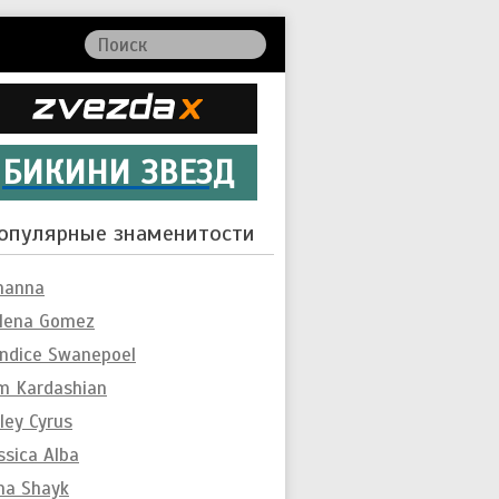
БИКИНИ ЗВЕЗД
опулярные знаменитости
hanna
lena Gomez
ndice Swanepoel
m Kardashian
ley Cyrus
ssica Alba
ina Shayk