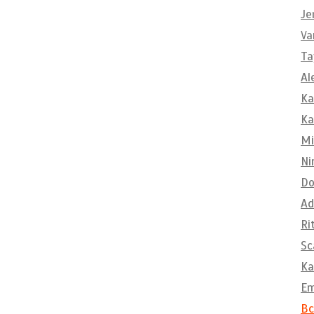
Je
Va
Ta
Al
Ka
Ka
Mi
Ni
Do
Ad
Ri
Sc
Ka
E
Вс