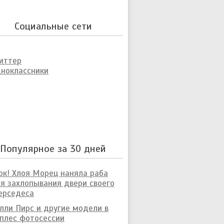
Социальные сети
иттер
ноклассники
Популярное за 30 дней
к! Хлоя Морец наняла раба
я захлопывания двери своего
ерседеса
лли Пирс и другие модели в
плес фотосессии