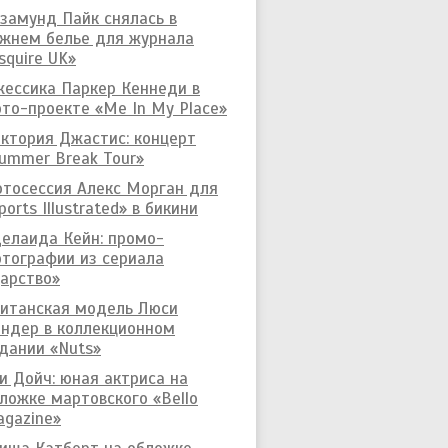
замунд Пайк снялась в
жнем белье для журнала
squire UK»
ессика Паркер Кеннеди в
то-проекте «Me In My Place»
ктория Джастис: концерт
ummer Break Tour»
тосессия Алекс Морган для
ports Illustrated» в бикини
елаида Кейн: промо-
тографии из сериала
арство»
итанская модель Люси
ндер в коллекционном
дании «Nuts»
и Дойч: юная актриса на
ложке мартовского «Bello
gazine»