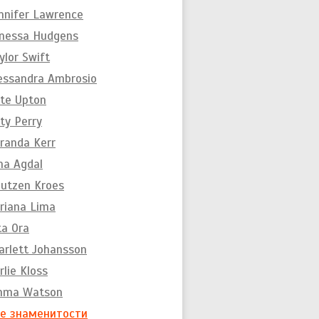
nnifer Lawrence
nessa Hudgens
ylor Swift
essandra Ambrosio
te Upton
ty Perry
randa Kerr
na Agdal
utzen Kroes
riana Lima
ta Ora
arlett Johansson
rlie Kloss
mma Watson
е знаменитости