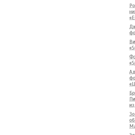
Ро
ни
«E
Дж
фо
Ви
«S
Фо
«S
Ад
фо
«Ц
Бр
Пи
из
Зо
об
Ma